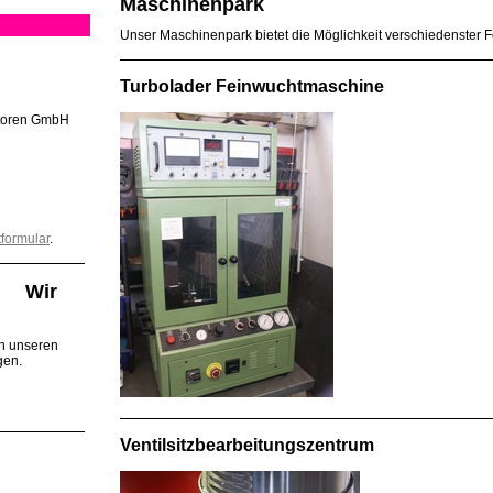
Maschinenpark
Unser Maschinenpark bietet die Möglichkeit verschiedenster F
Turbolader Feinwuchtmaschine
otoren GmbH
formular
.
Wir
an unseren
gen.
Ventilsitzbearbeitungszentrum